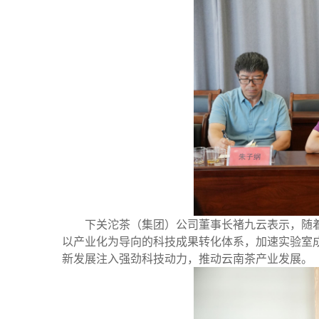
下关沱茶（集团）公司董事长褚九云表示，随着
以产业化为导向的科技成果转化体系，加速实验室
新发展注入强劲科技动力，推动云南茶产业发展。