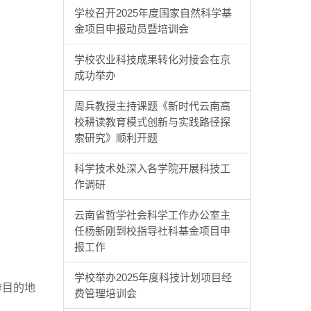
学校召开2025年度国家自然科学基
金项目申报动员暨培训会
学校农业科技成果转化对接会在京
成功举办
周兵教授主持课题《新时代云南高
校耕读教育模式创新与实践路径探
索研究》顺利开题
科学技术处深入各学院开展科技工
作调研
云南省哲学社会科学工作办公室主
任杨新刚到校指导社科基金项目申
报工作
学校举办2025年度科技计划项目经
游目的地
费管理培训会