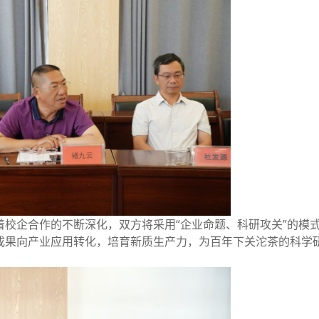
校企合作的不断深化，双方将采用“企业命题、科研攻关”的模
成果向产业应用转化，培育新质生产力，为百年下关沱茶的科学