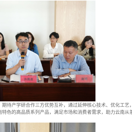
，期待产学研合作三方优势互补，通过延伸核心技术、优化工艺
南特色的高品质系列产品，满足市场和消费者需求，助力云南从